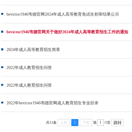
bevictor1946韦德官网2024年成人高等教育免试生初审结果公示
bevictor1946韦德官网关于做好2024年成人高等教育招生工作的通知
2024年成人高等教育招生简章
2022年成人教育招生问答
2022年成人教育招生问答
2022年bevictor1946韦德官网成人教育招生专业目录
跳转
共11条
上页
1
下页
第
/1页