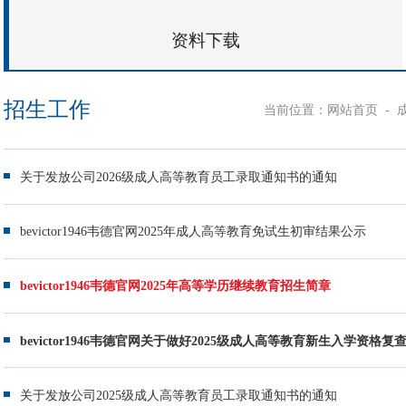
资料下载
招生工作
当前位置：
-
网站首页
关于发放公司2026级成人高等教育员工录取通知书的通知
bevictor1946韦德官网2025年成人高等教育免试生初审结果公示
bevictor1946韦德官网2025年高等学历继续教育招生简章
bevictor1946韦德官网关于做好2025级成人高等教育新生入学资格复查工作的
关于发放公司2025级成人高等教育员工录取通知书的通知