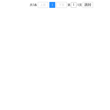
跳转
共5条
上页
1
下页
第
/1页