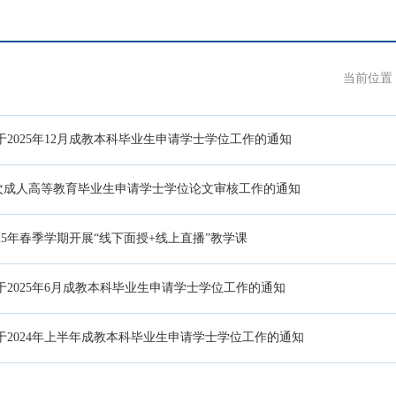
当前位置
德官网关于2025年12月成教本科毕业生申请学士学位工作的通知
月批次成人高等教育毕业生申请学士学位论文审核工作的通知
官网2025年春季学期开展“线下面授+线上直播”教学课
德官网关于2025年6月成教本科毕业生申请学士学位工作的通知
德官网关于2024年上半年成教本科毕业生申请学士学位工作的通知