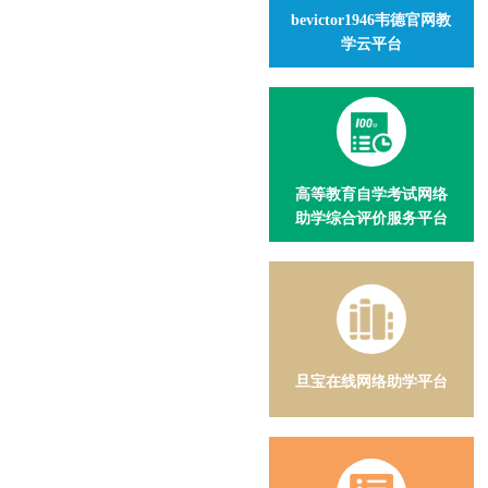
bevictor1946韦德官网教
学云平台
高等教育自学考试网络
助学综合评价服务平台
旦宝在线网络助学平台