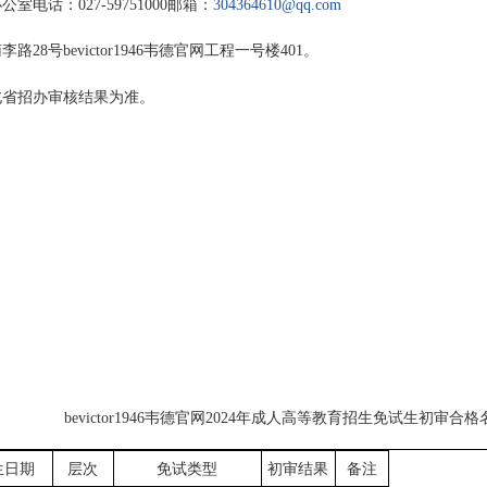
电话：027-59751000邮箱：
304364610@qq.com
28号bevictor1946韦德官网工程一号楼401。
北省招办审核结果为准。
bevictor1946韦德官网2024年成人高等教育招生免试生初审合格
生日期
层次
免试类型
初审结果
备注