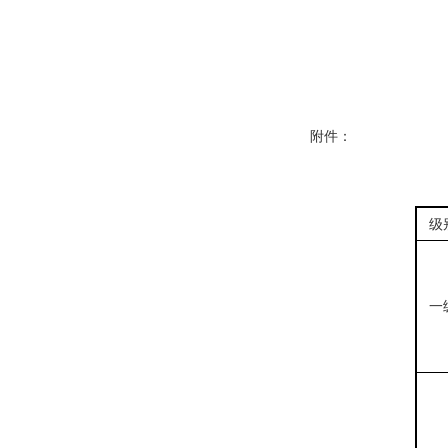
附件：
级
一