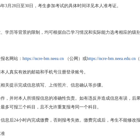
6年3月28日至30日，考生参加考试的具体时间详见本人准考证。
业、学历等背景的限制，均可根据自己学习情况和实际能力选考相应的级
录报名网站：
（公网）或
（
https://ncre-bm.neea.cn
https://ncre-bm.neea.edu.cn
用本人真实有效的邮箱和手机号注册登录账号。
照相关提示完成信息填写、上传照片、信息确认等步骤。
操作，并对本人所填报信息的准确性负责。如有违反并造成信息有误，后
，最多可报三个科目，且不允许重复报考同一个科目。
信息后24小时内完成缴费，否则报考失效。缴费完成后，考生不能修改
标准