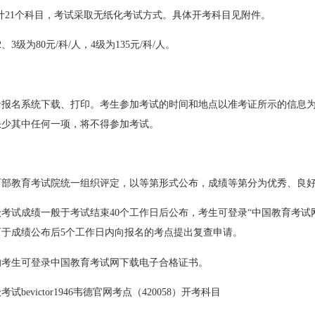
共计21个科目，考试采取无纸化考试方式。具体开考科目见附件。
3级为80元/科/人，4级为135元/科/人。
录报名系统下载、打印。考生参加考试的时间和地点以准考证所示的信息
缺少其中任何一项，将不得参加考试。
育部教育考试院统一组织评定，以等第形式公布，成绩等第分为优秀、良
考试成绩一般于考试结束40个工作日后公布，考生可登录“中国教育考试
于成绩公布后5个工作日内向报名的考点提出复查申请。
的考生可登录中国教育考试网下载电子合格证书。
bevictor1946韦德官网考点（420058）开考科目