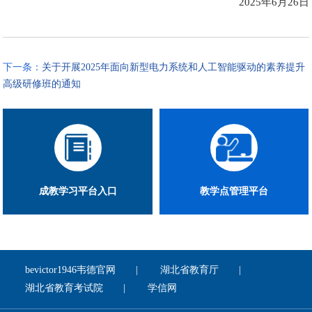
2025年6月26日
下一条：
关于开展2025年面向新型电力系统和人工智能驱动的素养提升
高级研修班的通知
成教学习平台入口
教学点管理平台
bevictor1946韦德官网
湖北省教育厅
湖北省教育考试院
学信网