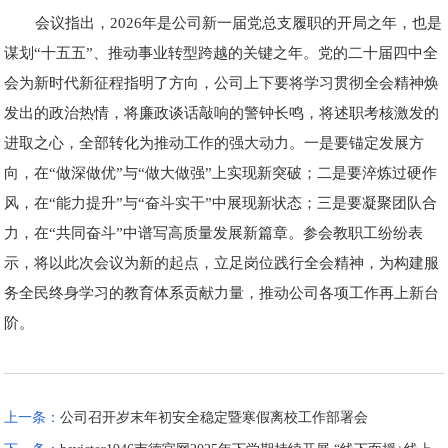
会议指出，2026年是公司新一届党总支履职的开局之年，也是
谋划“十五五”、推动事业转型跨越的关键之年。党的二十届四中全
会为新时代新征程指明了方向，公司上下要将学习贯彻全会精神焕
发出的政治热情，将廉政谈话敲响的警钟长鸣，将述职考核激发的
进取之心，全部转化为推动工作的强大动力。一是要锚定发展方
向，在“做深做优”与“做大做强”上实现新突破；二是要淬炼过硬作
风，在“能力提升”与“奋斗实干”中展现新状态；三是要凝聚团队合
力，在“共同奋斗”中谱写高质量发展新篇章。参会教职工纷纷表
示，将以此次会议为新的起点，立足岗位践行全会精神，为构建服
务全民终身学习的教育体系贡献力量，推动公司各项工作再上新台
阶。
上一条：
公司召开岁末年初安全稳定暨寒假离校工作部署会