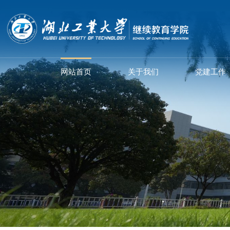
网站首页
关于我们
党建工作