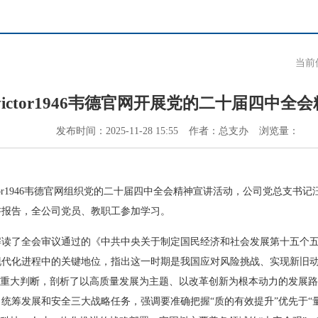
当前
evictor1946韦德官网开展党的二十届四中全
发布时间：
2025-11-28 15:55
作者：
总支办
浏览量：
victor1946韦德官网组织党的二十届四中全会精神宣讲活动，公司党总支
讲报告，全公司党员、教职工参加学习。
解读了全会审议通过的《中共中央关于制定国民经济和社会发展第十五个
现代化进程中的关键地位，指出这一时期是我国应对风险挑战、实现新旧
的重大判断，剖析了以高质量发展为主题、以改革创新为根本动力的发展
统筹发展和安全三大战略任务，强调要准确把握“质的有效提升”优先于“