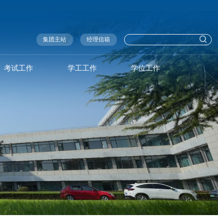
集团主站
经理信箱
考试工作
学工工作
学位工作