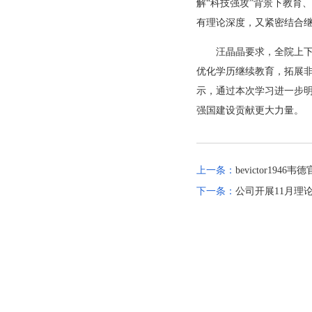
解“科技强攻”背景下教育
有理论深度，又紧密结合
汪晶晶要求，全院上
优化学历继续教育，拓展
示，通过本次学习进一步
强国建设贡献更大力量。
上一条：
bevictor19
下一条：
公司开展11月理