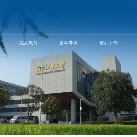
伟德国际(bevictor)官方网站-源自英国始于1946
成人教育
自学考试
培训工作