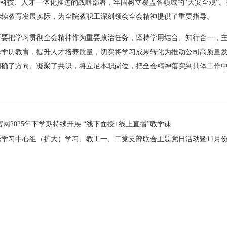
、科技、人才一体化推进的战略部署，牢固树立覆盖各领域的“大安全观”
继续教育发展实际，为全院教职工深刻领会全会精神提供了重要指导。
下要把学习贯彻全会精神作为重要政治任务，坚持学用结合、知行合一，
非学历教育，提升人才培养质量，切实将学习成果转化为推动公司高质量
明确了方向、凝聚了共识，将立足本职岗位，把全会精神落实到具体工作
46韦德官网2025年下学期持续开展 “线下面授+线上直播”教学课
论学习中心组（扩大）学习、教工一、二党支部联合主题党日活动暨11月