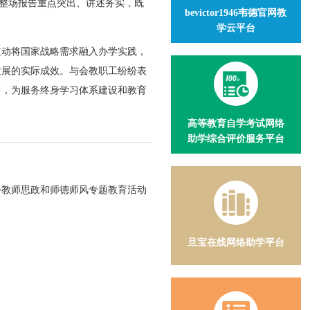
。整场报告重点突出、讲述务实，既
bevictor1946韦德官网教
学云平台
主动将国家战略需求融入办学实践，
发展的实际成效。与会教职工纷纷表
中，为服务终身学习体系建设和教育
高等教育自学考试网络
助学综合评价服务平台
份教师思政和师德师风专题教育活动
旦宝在线网络助学平台