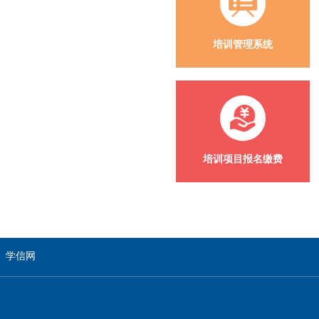
培训管理系统
培训项目报名缴费
学信网