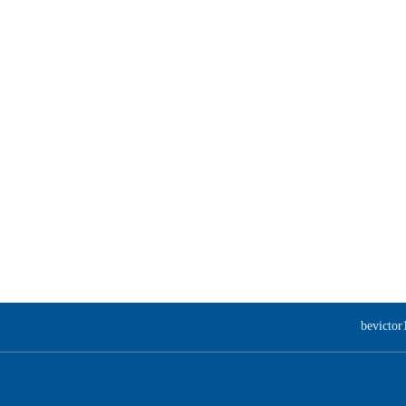
bevict