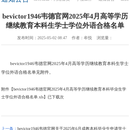
bevictor1946韦德官网2025年4月高等学历
继续教育本科生学士学位外语合格名单
发布时间：
2025-05-02 08:47
作者：
牟悦
浏览量：
bevictor1946韦德官网2025年4月高等学历继续教育本科生学士
学位外语合格名单见附件。
附件【
bevictor1946韦德官网2025年4月高等学历继续教育本科毕业生学
士学位外语合格名单.xls
】已下载
次
上一条：
bevictor1946韦德官网关于2025年6月成教本科毕业生申请学士