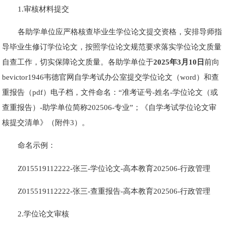
1.审核材料提交
各助学单位应严格核查毕业生学位论文提交资格，安排导师指
导毕业生修订学位论文，按照学位论文规范要求落实学位论文质量
自查工作，切实保障论文质量。各助学单位于
202
5
年
3
月1
0
日
前向
bevictor1946韦德官网自学考试办公室提交学位论文（word）和查
重报告（pdf）电子档，文件命名：“准考证号-姓名-学位论文（或
查重报告）-助学单位简称202506-专业”；《自学考试学位论文审
核提交清单》（附件3）。
命名示例：
Z015519112222-张三-学位论文-高本教育202506-行政管理
Z015519112222-张三-查重报告-高本教育202506-行政管理
2.学位论文审核