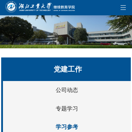
伟德国际(bevictor)官方网站-源自英国始于1946
党建工作
公司动态
专题学习
学习参考