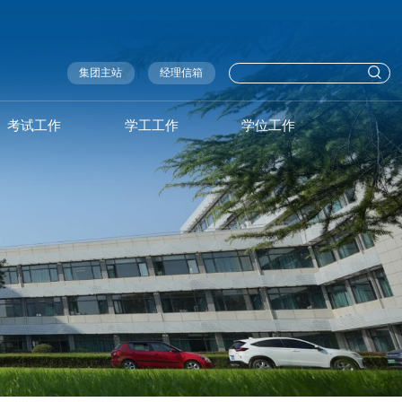
集团主站
经理信箱
考试工作
学工工作
学位工作