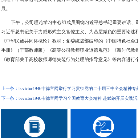
展。
下午，公司理论学习中心组成员围绕习近平总书记重要讲话、
习近平总书记关于力戒形式主义官僚主义、为基层减负的重要论述
《中华民族共同体概论》教材；党委统战部编印的《中国特色社会
手册》（干部教师版）《高等公司教师职业道德规范》
《新时代教
《教育部关于高校教师师德失范行为处理的指导意见》等内容进行
上一条：
bevictor1946韦德官网举行学习贯彻党的二十届三中全会精神
下一条：
bevictor1946韦德官网学习全国教育大会精神 赴武钢开展实践