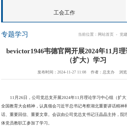
工会工作
专题学习
当前位置：
-
网站首页
党
bevictor1946韦德官网开展2024年1
（扩大）学习
发布时间：
2024-11-27 11:08
作者：
总支办
浏
11月26日，公司党总支开展2024年11月理论学习中心组（
全国教育大会精神，认真领会习近平总书记考察湖北重要讲话精神
话、重要回信、重要文章。会议由公司党总支书记汪晶晶主持，院
体党员教职工参加了学习。