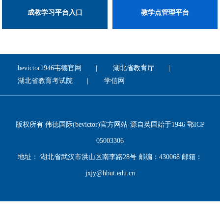
成教学习平台入口
教学点管理平台
bevictor1946韦德官网
湖北省教育厅
湖北省教育考试院
学信网
版权所有 伟德国际(bevictor)官方网站-源自英国始于1946 鄂ICP
05003306
地址： 湖北省武汉市洪山区南李路28号 邮编：430068 邮箱：
jxjy@hbut.edu.cn