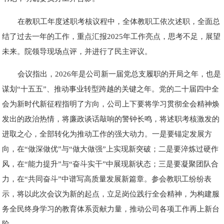
在教职工年度述职考核议程中，全体教职工依次述职，全面总
结了过去一年的工作，重点汇报2025年工作亮点，思考不足，展望
未来。院领导现场点评，并进行了民主评议。
会议指出，2026年是公司新一届党总支履职的开局之年，也是
谋划“十五五”、推动事业转型跨越的关键之年。党的二十届四中全
会为新时代新征程指明了方向，公司上下要将学习贯彻全会精神焕
发出的政治热情，将廉政谈话敲响的警钟长鸣，将述职考核激发的
进取之心，全部转化为推动工作的强大动力。一是要锚定发展方
向，在“做深做优”与“做大做强”上实现新突破；二是要淬炼过硬作
风，在“能力提升”与“奋斗实干”中展现新状态；三是要凝聚团队合
力，在“共同奋斗”中谱写高质量发展新篇章。参会教职工纷纷表
示，将以此次会议为新的起点，立足岗位践行全会精神，为构建服
务全民终身学习的教育体系贡献力量，推动公司各项工作再上新台
阶。