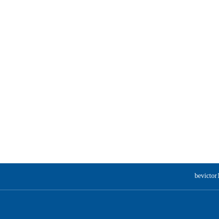
bevict