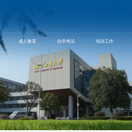
伟德国际(bevictor)官方网站-源自英国始于1946
成人教育
自学考试
培训工作