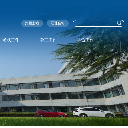
集团主站
经理信箱
考试工作
学工工作
学位工作