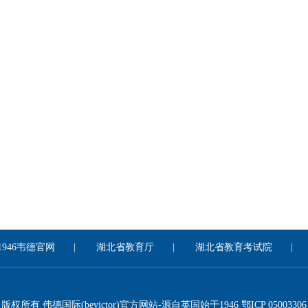
or1946韦德官网
湖北省教育厅
湖北省教育考试院
版权所有 伟德国际(bevictor)官方网站-源自英国始于1946 鄂ICP 05003306