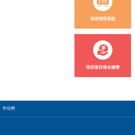
培训管理系统
培训项目报名缴费
学信网