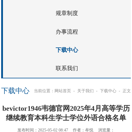
规章制度
办事流程
下载中心
联系我们
下载中心
当前位置：
-
-
-
正文
网站首页
关于我们
下载中心
bevictor1946韦德官网2025年4月高等学历
继续教育本科生学士学位外语合格名单
发布时间：
2025-05-02 08:47
作者：
牟悦
浏览量：